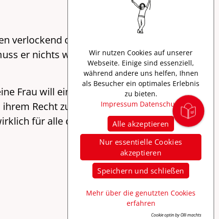
 verlockend die Düfte der Cucina italiana in
muss er nichts weniger als ein Wunder
Wir nutzen Cookies auf unserer
Webseite. Einige sind essenziell,
während andere uns helfen, Ihnen
als Besucher ein optimales Erlebnis
ine Frau will ein Mann sein und Truffaldino will
zu bieten.
Impressum
Datenschutz
ihrem Recht zu verhelfen, wird Truffaldino
rklich für alle die Sonne wieder lacht.
Alle akzeptieren
Nur essentielle Cookies
akzeptieren
Speichern und schließen
Mehr über die genutzten Cookies
erfahren
Cookie optin by Olli machts