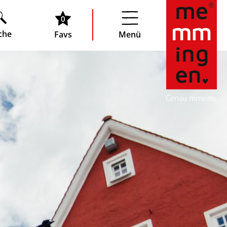
0
che
Favs
Menü