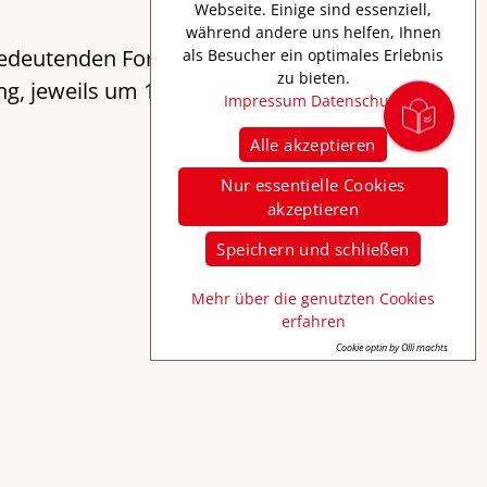
Webseite. Einige sind essenziell,
während andere uns helfen, Ihnen
bedeutenden Forderungskatalog von 1525.
als Besucher ein optimales Erlebnis
zu bieten.
, jeweils um 19 Uhr geht es auf den 12
Impressum
Datenschutz
Alle akzeptieren
Nur essentielle Cookies
akzeptieren
Speichern und schließen
Mehr über die genutzten Cookies
erfahren
Cookie optin by Olli machts