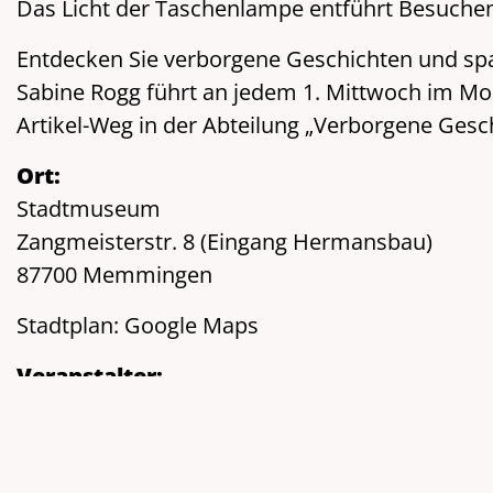
Das Licht der Taschenlampe entführt Besuchen
Entdecken Sie verborgene Geschichten und sp
Sabine Rogg führt an jedem 1. Mittwoch im M
Artikel-Weg in der Abteilung „Verborgene Ge
Ort:
Stadtmuseum
Zangmeisterstr. 8 (Eingang Hermansbau)
87700 Memmingen
Stadtplan:
Google Maps
Veranstalter:
Kulturamt Memmingen
Homepage:
www.memmingen.de/kultur.html