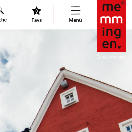
0
che
Favs
Menü