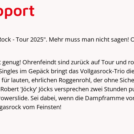
pport
ock - Tour 2025". Mehr muss man nicht sagen! O
t genug! Ohrenfeindt sind zurück auf Tour und r
Singles im Gepäck bringt das Vollgasrock-Trio d
für lauten, ehrlichen Roggenrohl, der ohne Siche
d Robert 'Jöcky' Jöcks versprechen zwei Stunden 
 Powerslide. Sei dabei, wenn die Dampframme v
lgasrock vom Feinsten!