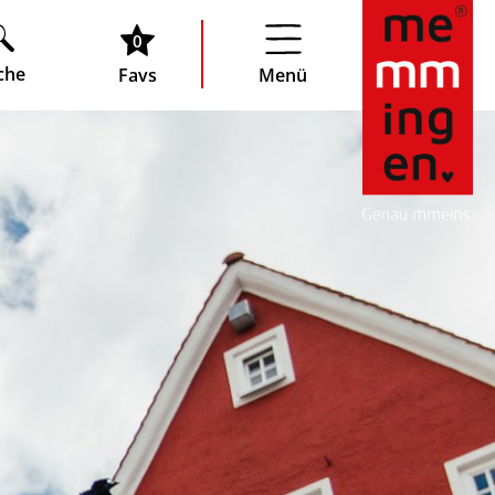
0
che
Favs
Menü