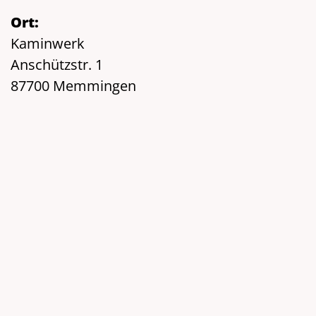
Ort:
Kaminwerk
Anschützstr. 1
87700 Memmingen
Stadtplan:
Google Maps
Veranstalter:
Kaminwerk - Kulturzentrum Memmingen e.V
Homepage:
www.kaminwerk.de
info
(at)
kaminwerk.de
Telefon: 08331/991199