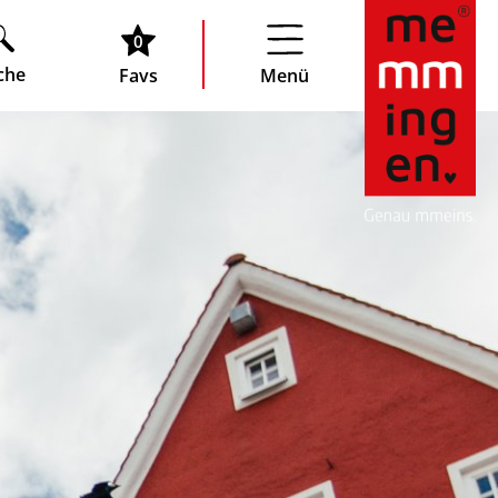
0
che
Favs
Menü