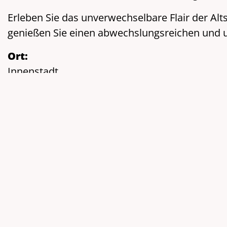
Erleben Sie das unverwechselbare Flair der Alt
genießen Sie einen abwechslungsreichen und 
Ort:
Innenstadt
87700 Memmingen
Veranstalter:
Stadtmarketing Memmingen e. V.
Stadtmarketing Memmingen e.V., Abteilung
Homepage:
www.stadtmarketing-memmingen.de
info
(at)
stadtmarketing-memmingen.de