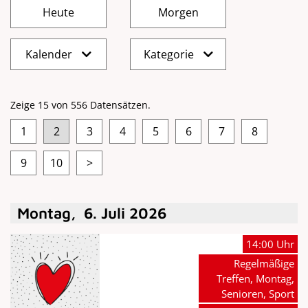
Kalender
Kategorie
Zeige 15 von 556 Datensätzen.
1
2
3
4
5
6
7
8
9
10
>
Montag
,
6
.
Juli
2026
14:00 Uhr
Regelmäßige
Treffen, Montag,
Senioren, Sport