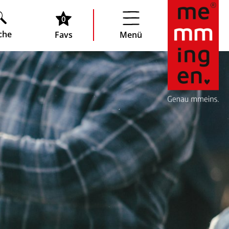
0
che
Favs
Menü