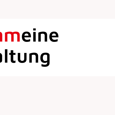
mm
eine
altung