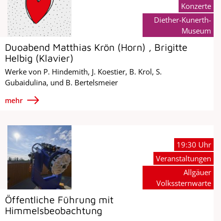
Konzerte
Diether-Kunerth-
Museum
Duoabend Matthias Krön (Horn) , Brigitte
Helbig (Klavier)
Werke von P. Hindemith, J. Koestier, B. Krol, S.
Gubaidulina, und B. Bertelsmeier
mehr
19:30 Uhr
Veranstaltungen
Allgäuer
Volkssternwarte
Öffentliche Führung mit
Himmelsbeobachtung