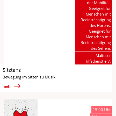
der Mobilität,
Geeignet für
Menschen mit
Beeinträchtigung
des Hörens,
Geeignet für
Menschen mit
Beeinträchtigung
des Sehens
Malteser
Hilfsdienst e.V.
Sitztanz
Bewegung im Sitzen zu Musik
mehr
15:00 Uhr