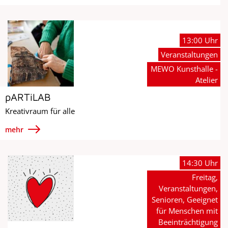
13:00 Uhr
Veranstaltungen
MEWO Kunsthalle -
Atelier
pARTiLAB
Kreativraum für alle
mehr
14:30 Uhr
Freitag,
Veranstaltungen,
Senioren, Geeignet
für Menschen mit
Beeinträchtigung