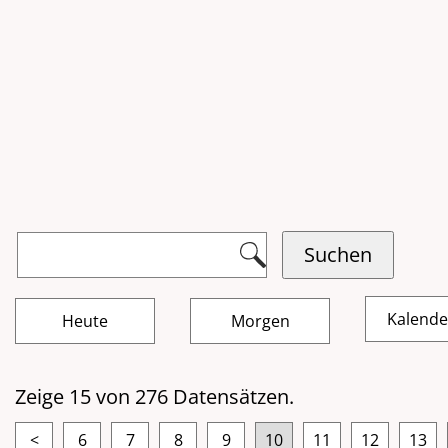
Kalend
Zeige 15 von 276 Datensätzen.
<
6
7
8
9
10
11
12
13