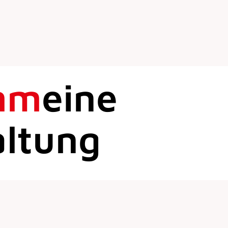
mm
eine
altung