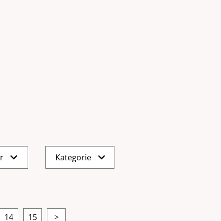
er
Kategorie
14
15
>