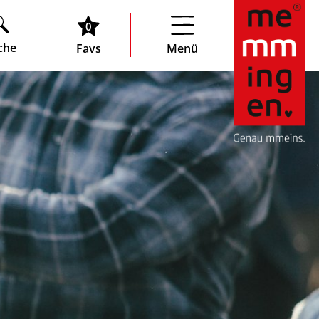
0
che
Favs
Menü