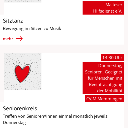
Malteser
Hilfsdienst e.V.
Sitztanz
Bewegung im Sitzen zu Musik
mehr
14:30 Uhr
Donnerstag,
Senioren, Geeignet
für Menschen mit
Beeinträchtigung
der Mobilität
CVJM Memmingen
Seniorenkreis
Treffen von Senioren*innen einmal monatlich jeweils
Donnerstag