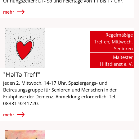
Öffnungszeiten: Di - So und Feiertage von 11 bis 17 Uhr.
mehr
Regelmäßige
Treffen, Mittwoch,
Senioren
Maltester
Hilfsdienst e. V.
"MalTa Treff"
jeden 2. Mittwoch. 14-17 Uhr. Spaziergangs- und
Betreuungsgruppe für Senioren und Menschen in der
Frühphase der Demenz. Anmeldung erforderlich: Tel.
08331 9241720.
mehr