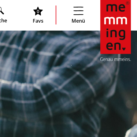
0
che
Favs
Menü