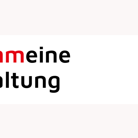
mm
eine
altung