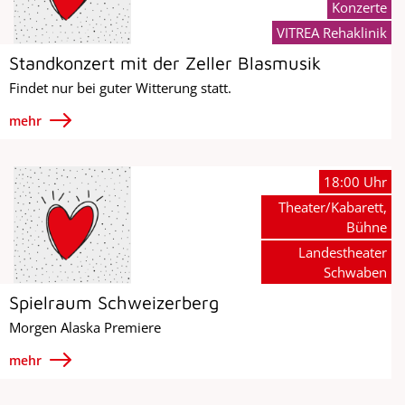
Konzerte
VITREA Rehaklinik
Standkonzert mit der Zeller Blasmusik
Findet nur bei guter Witterung statt.
mehr
18:00 Uhr
Theater/Kabarett,
Bühne
Landestheater
Schwaben
Spielraum Schweizerberg
Morgen Alaska Premiere
mehr