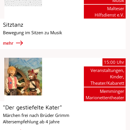
Musik
Malteser
Hilfsdienst e.V.
Sitztanz
Bewegung im Sitzen zu Musik
mehr
15:00 Uhr
Veranstaltungen,
Kinder,
Theater/Kabarett
Memminger
Marionettentheater
"Der gestiefelte Kater"
Märchen frei nach Brüder Grimm
Altersempfehlung ab 4 Jahre