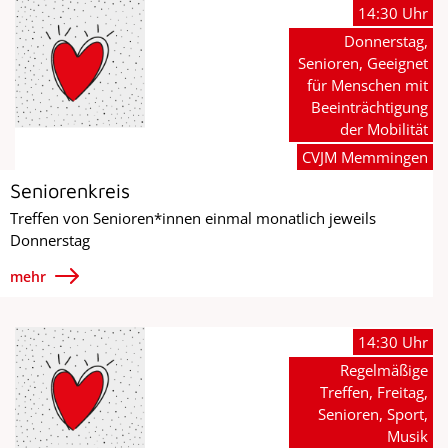
14:30 Uhr
Donnerstag,
Senioren, Geeignet
für Menschen mit
Beeinträchtigung
der Mobilität
CVJM Memmingen
Seniorenkreis
Treffen von Senioren*innen einmal monatlich jeweils
Donnerstag
mehr
14:30 Uhr
Regelmäßige
Treffen, Freitag,
Senioren, Sport,
Musik