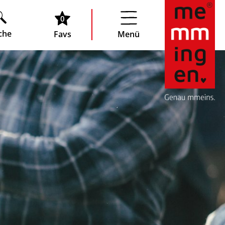
0
che
Favs
Menü