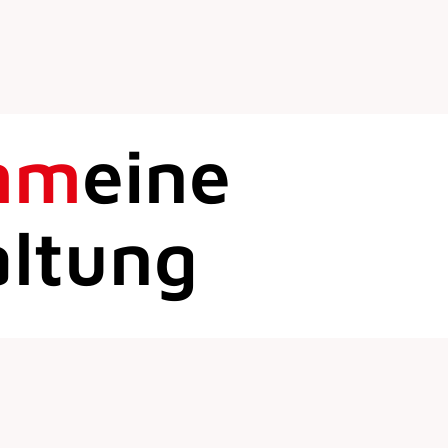
mm
eine
altung