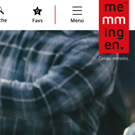
0
che
Favs
Menü