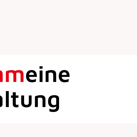
mm
eine
altung