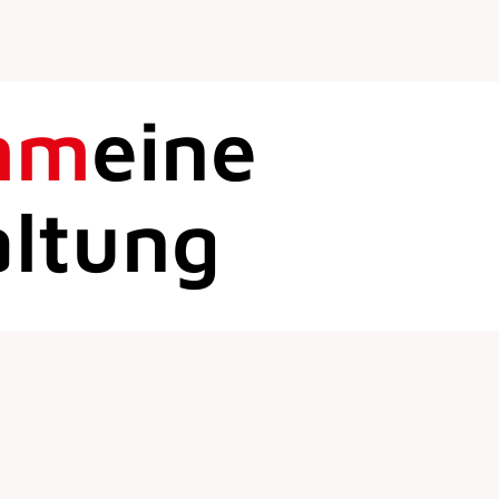
mm
eine
altung