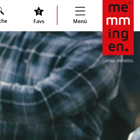
0
che
Favs
Menü