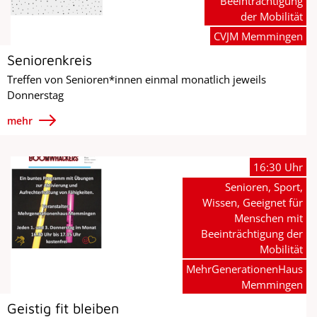
Beeinträchtigung
der Mobilität
CVJM Memmingen
Seniorenkreis
Treffen von Senioren*innen einmal monatlich jeweils
Donnerstag
mehr
16:30 Uhr
Senioren, Sport,
Wissen, Geeignet für
Menschen mit
Beeinträchtigung der
Mobilität
MehrGenerationenHaus
Memmingen
Geistig fit bleiben