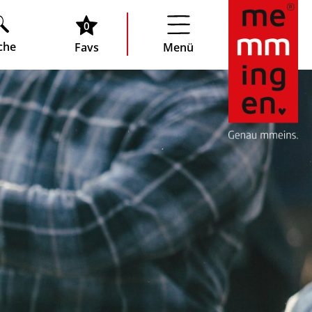
0
che
Favs
Menü