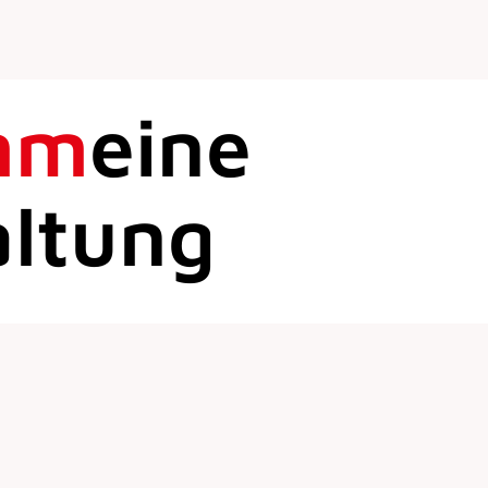
mm
eine
altung