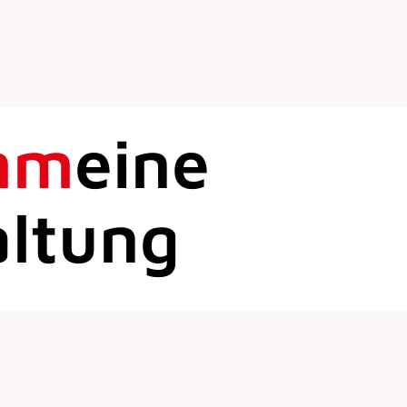
mm
eine
altung