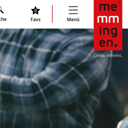
0
che
Favs
Menü