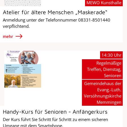
MEWO Kunsthalle
Atelier für ältere Menschen „Maskerade“
Anmeldung unter der Telefonnummer 08331-8501440
verpflichtend.
mehr
14:30 Uhr
Regelmäßige
Treffen, Dienstag,
Senioren
Gemeindehaus der
Evang.-Luth.
Versöhnungskirche
Memmingen
Handy-Kurs für Senioren - Anfängerkurs
Der Kurs führt Sie Schritt für Schritt zu einem sicheren
Umgang mit dem Smartphone.