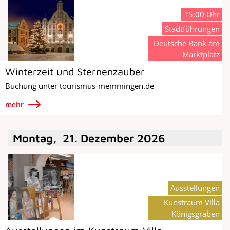
15:00 Uhr
Stadtführungen
Deutsche Bank am
Marktplatz
Winterzeit und Sternenzauber
Buchung unter tourismus-memmingen.de
mehr
Montag
,
21
.
Dezember
2026
Ausstellungen
Kunstraum Villa
Königsgraben