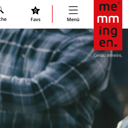
0
che
Favs
Menü