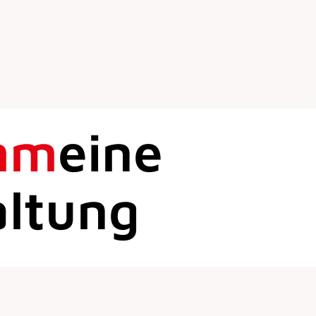
mm
eine
altung