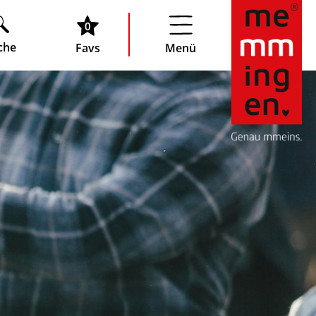
0
che
Favs
Menü