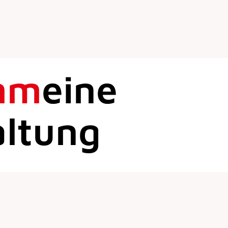
mm
eine
altung