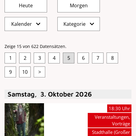
Kalender
Kategorie
Zeige 15 von 622 Datensätzen.
1
2
3
4
5
6
7
8
9
10
>
Samstag
,
3
.
Oktober
2026
18:30 Uhr
Veranstaltungen,
Vorträge
Stadthalle (Großer