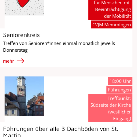
für Menschen mit
Beeinträchtigung
der Mobilität
CVJM Memmingen
Seniorenkreis
Treffen von Senioren*innen einmal monatlich jeweils
Donnerstag
mehr
18:00 Uhr
Führungen
Treffpunkt:
Südseite der Kirche
(westlicher
Eingang)
Führungen über alle 3 Dachböden von St.
Martin