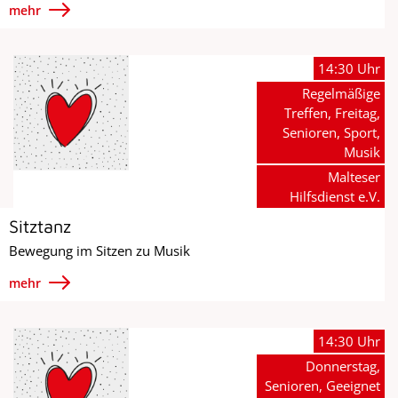
mehr
14:30 Uhr
Regelmäßige
Treffen, Freitag,
Senioren, Sport,
Musik
Malteser
Hilfsdienst e.V.
Sitztanz
Bewegung im Sitzen zu Musik
mehr
14:30 Uhr
Donnerstag,
Senioren, Geeignet