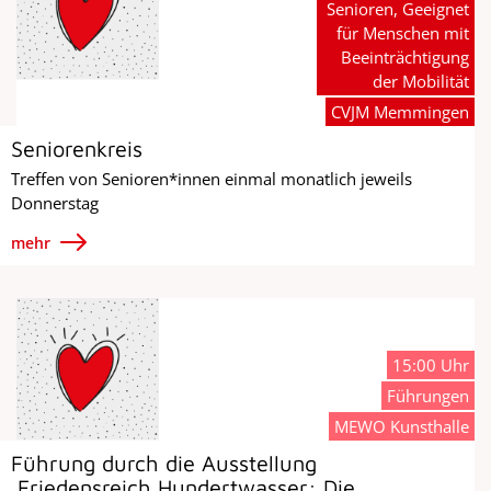
Senioren, Geeignet
für Menschen mit
Beeinträchtigung
der Mobilität
CVJM Memmingen
Seniorenkreis
Treffen von Senioren*innen einmal monatlich jeweils
Donnerstag
mehr
15:00 Uhr
Führungen
MEWO Kunsthalle
Führung durch die Ausstellung
‚Friedensreich Hundertwasser: Die