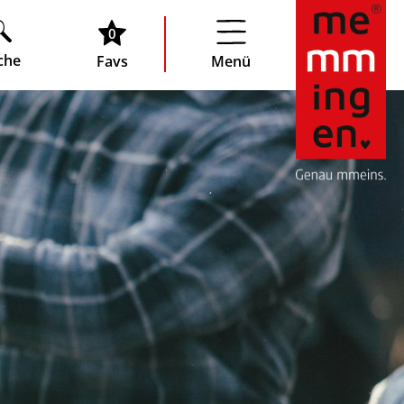
0
che
Favs
Menü