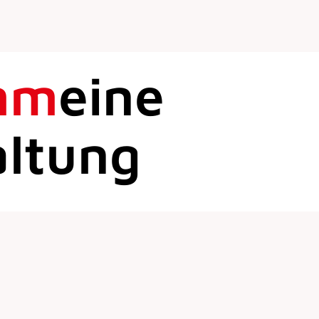
mm
eine
altung