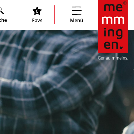
0
che
Favs
Menü