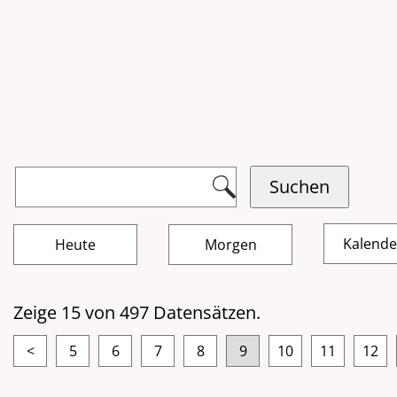
Kalend
Zeige 15 von 497 Datensätzen.
<
5
6
7
8
9
10
11
12