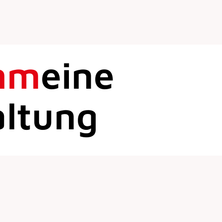
mm
eine
altung