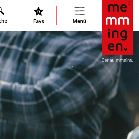
0
che
Favs
Menü