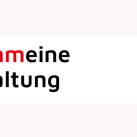
mm
eine
altung