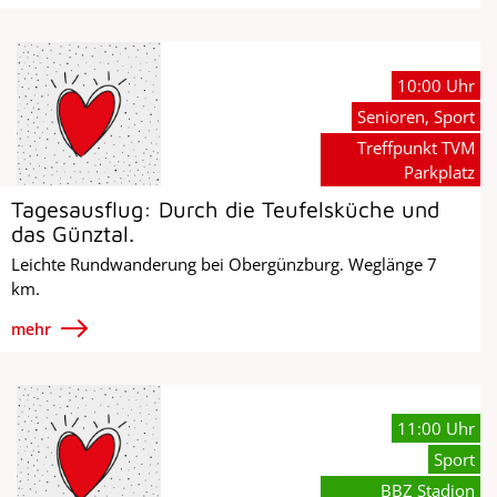
10:00 Uhr
Senioren, Sport
Treffpunkt TVM
Parkplatz
Tagesausflug: Durch die Teufelsküche und
das Günztal.
Leichte Rundwanderung bei Obergünzburg. Weglänge 7
km.
mehr
11:00 Uhr
Sport
BBZ Stadion