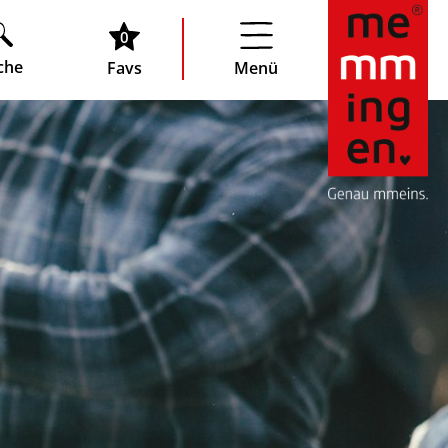
0
che
Favs
Menü