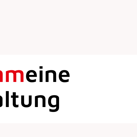
mm
eine
altung