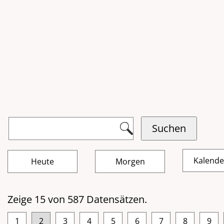
Kalend
Zeige 15 von 587 Datensätzen.
1
2
3
4
5
6
7
8
9