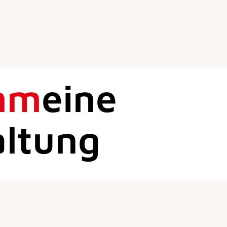
mm
eine
altung