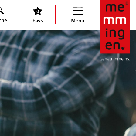
0
che
Favs
Menü