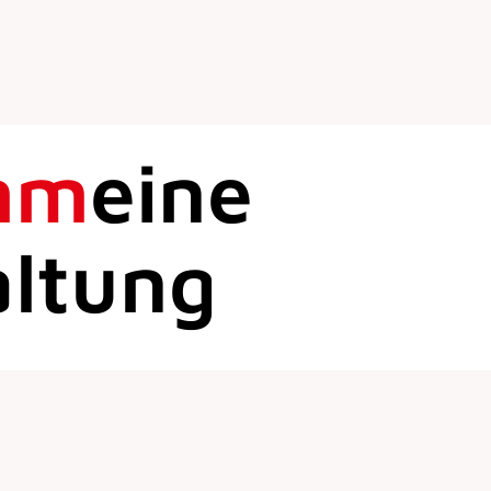
mm
eine
altung