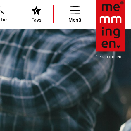
0
che
Favs
Menü