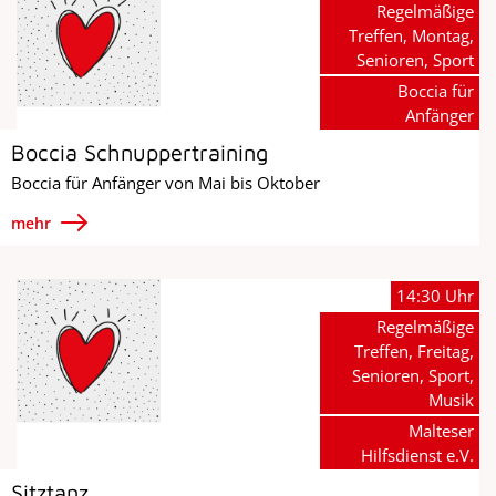
Regelmäßige
Treffen, Montag,
Senioren, Sport
Boccia für
Anfänger
Boccia Schnuppertraining
Boccia für Anfänger von Mai bis Oktober
mehr
14:30 Uhr
Regelmäßige
Treffen, Freitag,
Senioren, Sport,
Musik
Malteser
Hilfsdienst e.V.
Sitztanz